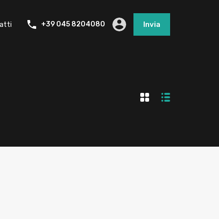
atti
+39 045 8204080
Invia