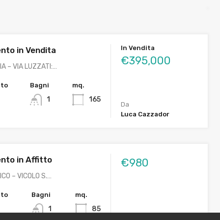
In Vendita
to in Vendita
€395,000
A – VIA LUZZATI:…
tto
Bagni
mq.
1
165
Da
Luca Cazzador
to in Affitto
€980
CO – VICOLO S.…
tto
Bagni
mq.
1
85