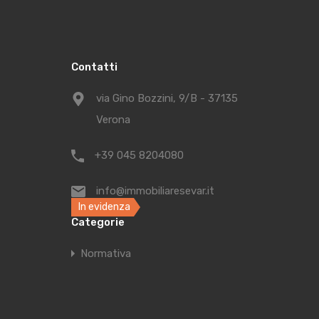
Appartamento in Affitto
Contatti
Appartamen
CENTRO – POR
via Gino Bozzini, 9/B - 37135
Verona
Camere da le
4
+39 045 8204080
Appartamento in Vendita
info@immobiliaresevar.it
In evidenza
Categorie
Attico in V
Normativa
CENTRO STORI
Camere da le
4