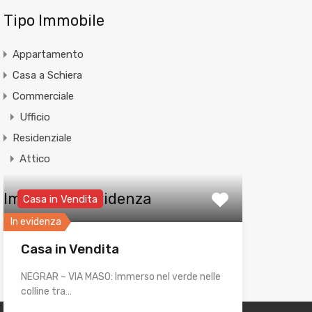
Tipo Immobile
Appartamento
Casa a Schiera
Commerciale
Ufficio
Residenziale
Attico
Immobili in Evidenza
Casa in Vendita
In evidenza
Casa in Vendita
NEGRAR – VIA MASO: Immerso nel verde nelle
colline tra…