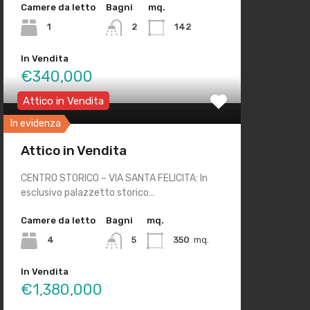
Camere da letto
Bagni
mq.
1
2
142
In Vendita
€340,000
Attico in Vendita
In evidenza
Attico in Vendita
CENTRO STORICO – VIA SANTA FELICITA: In
esclusivo palazzetto storico…
Camere da letto
Bagni
mq.
4
5
350
mq.
In Vendita
€1,380,000