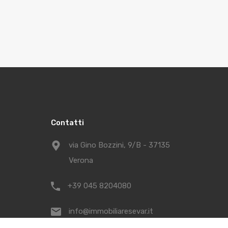
Contatti
via Gino Bozzini, 9/B - 37135
Verona
+39 045 8204080
info@immobiliaresevar.it