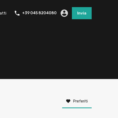
atti
+39 045 8204080
Invia
Preferiti