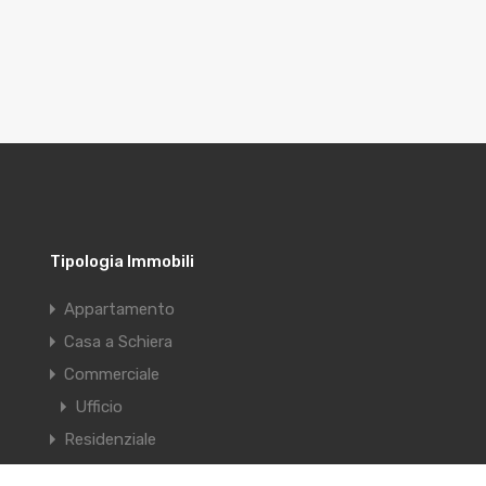
Tipologia Immobili
Appartamento
Casa a Schiera
Commerciale
Ufficio
Residenziale
Attico