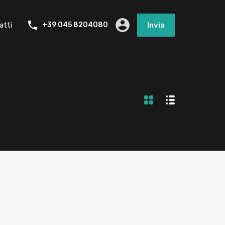
atti
+39 045 8204080
Invia