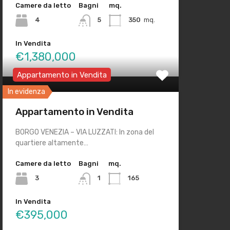
Camere da letto
Bagni
mq.
4
5
350
mq.
In Vendita
€1,380,000
Appartamento in Vendita
In evidenza
Appartamento in Vendita
BORGO VENEZIA – VIA LUZZATI: In zona del
quartiere altamente…
Camere da letto
Bagni
mq.
3
1
165
In Vendita
€395,000