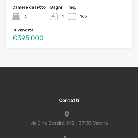
Camere da letto
Bagni
mq.
3
1
165
In Vendita
€395,000
Contatti
via Gino Bozzini, 9/B - 37135 Verona