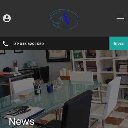
Invia
+39 045 8204080
News