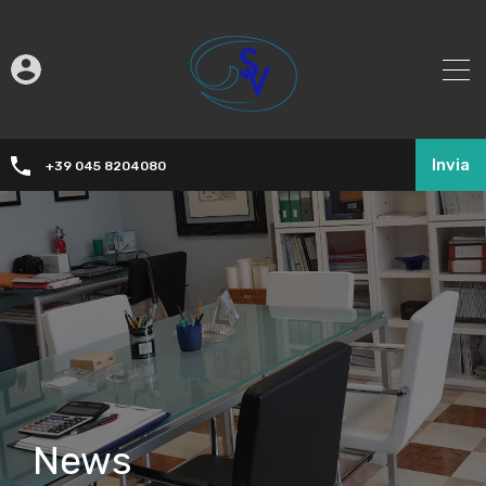
Invia
+39 045 8204080
News